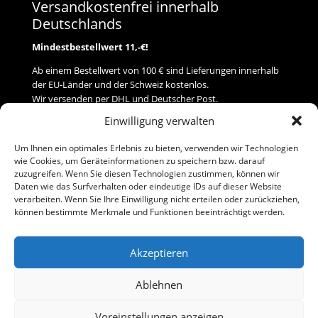
Versandkostenfrei innerhalb
Deutschlands
Mindestbestellwert 11,-€!
Ab einem Bestellwert von 100 € sind Lieferungen innerhalb
der EU-Länder und der Schweiz kostenlos.
Wir versenden per DHL und Deutscher Post.
Einwilligung verwalten
Versand
Um Ihnen ein optimales Erlebnis zu bieten, verwenden wir Technologien
wie Cookies, um Geräteinformationen zu speichern bzw. darauf
Zahlung
zuzugreifen. Wenn Sie diesen Technologien zustimmen, können wir
Daten wie das Surfverhalten oder eindeutige IDs auf dieser Website
verarbeiten. Wenn Sie Ihre Einwilligung nicht erteilen oder zurückziehen,
Baumann Modellspielwaren
können bestimmte Merkmale und Funktionen beeinträchtigt werden.
Flurstraße 15
91413 Neustadt/Aisch
Akzeptieren
Telefon (0 91 61) 33 84
baumannj@t-online.de
Ablehnen
Voreinstellungen anzeigen