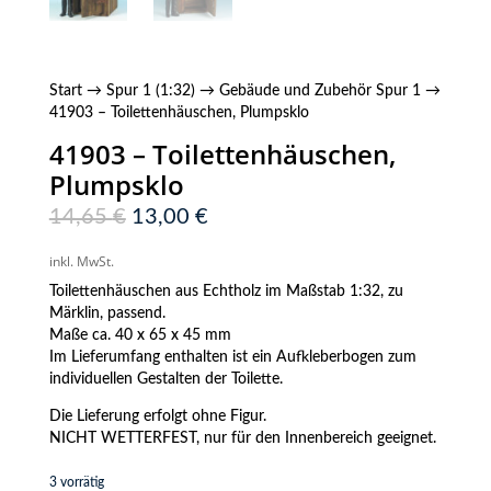
Start
→
Spur 1 (1:32)
→
Gebäude und Zubehör Spur 1
→
41903 – Toilettenhäuschen, Plumpsklo
41903 – Toilettenhäuschen,
Plumpsklo
Ursprünglicher
Aktueller
14,65
€
13,00
€
Preis
Preis
war:
ist:
inkl. MwSt.
14,65 €
13,00 €.
Toilettenhäuschen aus Echtholz im Maßstab 1:32, zu
Märklin, passend.
Maße ca. 40 x 65 x 45 mm
Im Lieferumfang enthalten ist ein Aufkleberbogen zum
individuellen Gestalten der Toilette.
Die Lieferung erfolgt ohne Figur.
NICHT WETTERFEST, nur für den Innenbereich geeignet.
3 vorrätig