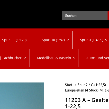
Se
Search
for:
Spur TT (1:120)
Spur H0 (1:87)
Spur 0 (1:43,5)
 | Fachbücher
Modellbau & Basteln
Autos und Ve
Start
→
Spur 2 / G (1:22,5)
Europaletten (4 Stück) M: 1-
11203 A – Gealte
1-22,5