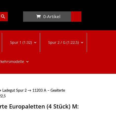
arch Button
0-Artikel
Spur 1 (1:32)
Spur 2 / G (1:22,5)
rkehrsmodelle
→
Ladegut Spur 2
→ 11203 A – Gealterte
22,5
rte Europaletten (4 Stück) M: