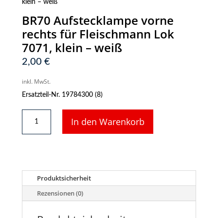
klein – weiß
BR70 Aufstecklampe vorne
rechts für Fleischmann Lok
7071, klein – weiß
2,00
€
inkl. MwSt.
Ersatzteil-Nr. 19784300 (8)
BR70
In den Warenkorb
Aufstecklampe
vorne
rechts
für
Fleischmann
Lok
Produktsicherheit
7071,
klein
Rezensionen (0)
-
weiß