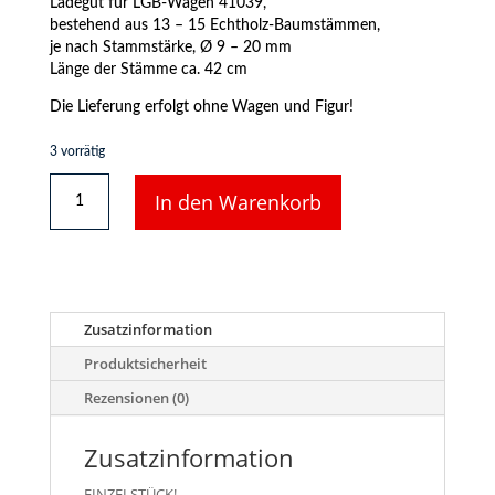
Ladegut für LGB-Wagen 41039,
bestehend aus 13 – 15 Echtholz-Baumstämmen,
je nach Stammstärke, Ø 9 – 20 mm
Länge der Stämme ca. 42 cm
Die Lieferung erfolgt ohne Wagen und Figur!
3 vorrätig
Baumstämme
In den Warenkorb
-
Ladegut
aus
Echtholz,
für
LGB
Zusatzinformation
41039
Menge
Produktsicherheit
Rezensionen (0)
Zusatzinformation
EINZELSTÜCK!