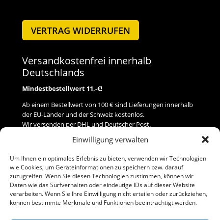
VERTRAG WIDERRUFEN
Versandkostenfrei innerhalb
Deutschlands
Mindestbestellwert 11,-€!
Ab einem Bestellwert von 100 € sind Lieferungen innerhalb
der EU-Länder und der Schweiz kostenlos.
Wir versenden per DHL und Deutscher Post.
Einwilligung verwalten
Versand
Um Ihnen ein optimales Erlebnis zu bieten, verwenden wir Technologien
wie Cookies, um Geräteinformationen zu speichern bzw. darauf
Zahlung
zuzugreifen. Wenn Sie diesen Technologien zustimmen, können wir
Daten wie das Surfverhalten oder eindeutige IDs auf dieser Website
verarbeiten. Wenn Sie Ihre Einwilligung nicht erteilen oder zurückziehen,
Baumann Modellspielwaren
können bestimmte Merkmale und Funktionen beeinträchtigt werden.
Flurstraße 15