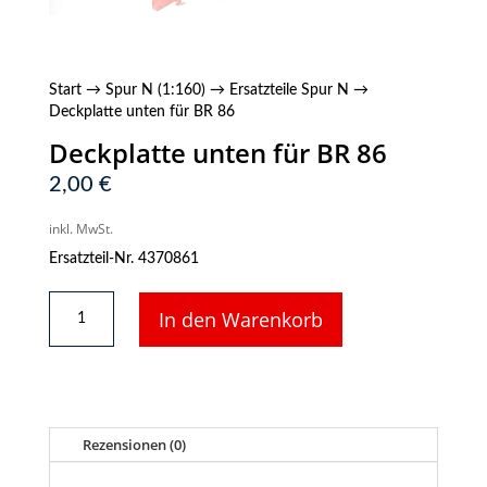
Start
→
Spur N (1:160)
→
Ersatzteile Spur N
→
Deckplatte unten für BR 86
Deckplatte unten für BR 86
2,00
€
inkl. MwSt.
Ersatzteil-Nr. 4370861
Deckplatte
In den Warenkorb
unten
für
BR
86
Menge
Rezensionen (0)