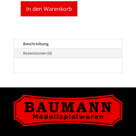
In den Warenkorb
Deutsche
Bundesbahn
-
Allg.
Dienstanweisung
f.
Beschreibung
Bundesbahnbeamte
Rezensionen (0)
(ADAB)
1977
Menge