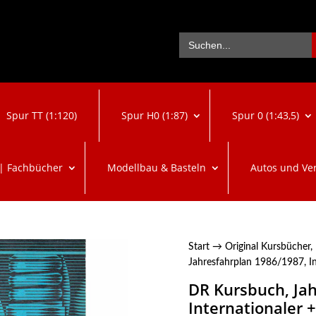
Se
Search
for:
Spur TT (1:120)
Spur H0 (1:87)
Spur 0 (1:43,5)
 | Fachbücher
Modellbau & Basteln
Autos und Ve
Start
→
Original Kursbücher,
Jahresfahrplan 1986/1987, In
DR Kursbuch, Ja
Internationaler +