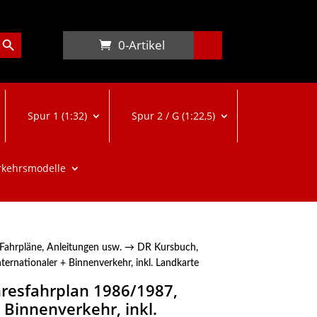
arch Button
0-Artikel
Spur 1 (1:32)
Spur 2 / G (1:22,5)
rkehrsmodelle
 Fahrpläne, Anleitungen usw.
→ DR Kursbuch,
ternationaler + Binnenverkehr, inkl. Landkarte
hresfahrplan 1986/1987,
 Binnenverkehr, inkl.