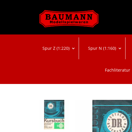
Spur Z (1:220)
Spur N (1:160)
Fachliteratur