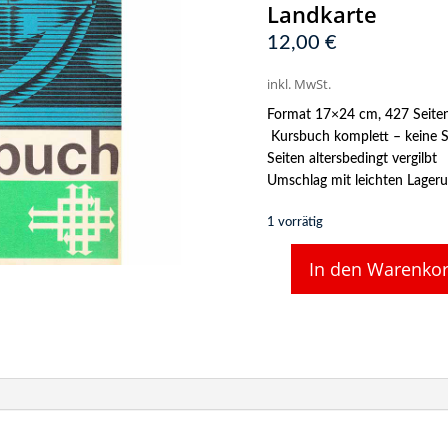
Landkarte
12,00
€
inkl. MwSt.
Format 17×24 cm, 427 Seite
Kursbuch komplett – keine S
Seiten altersbedingt vergilbt
Umschlag mit leichten Lager
1 vorrätig
In den Warenko
DR
Kursbuch,
Jahresfahrplan
1986/1987,
Internationaler
+
Binnenverkehr,
inkl.