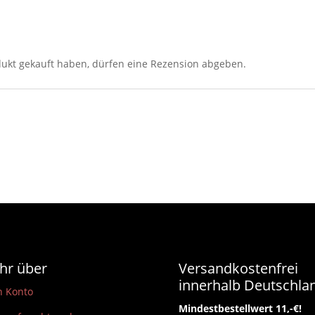
Landkarte
Menge
ukt gekauft haben, dürfen eine Rezension abgeben.
hr über
Versandkostenfrei
innerhalb Deutschla
n Konto
Mindestbestellwert 11,-€!