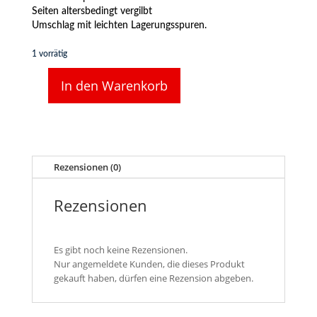
Seiten altersbedingt vergilbt
Umschlag mit leichten Lagerungsspuren.
1 vorrätig
In den Warenkorb
DR
Kursbuch,
Winter
1975/1976,
Internationaler
+
Rezensionen (0)
Binnenverkehr,
inkl.
Rezensionen
Landkarte
Menge
Es gibt noch keine Rezensionen.
Nur angemeldete Kunden, die dieses Produkt
gekauft haben, dürfen eine Rezension abgeben.