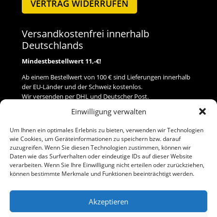
VERTRAG WIDERRUFEN
Versandkostenfrei innerhalb
Deutschlands
Mindestbestellwert 11,-€!
Ab einem Bestellwert von 100 € sind Lieferungen innerhalb
der EU-Länder und der Schweiz kostenlos.
Wir versenden per DHL und Deutscher Post.
Einwilligung verwalten
Versand
Um Ihnen ein optimales Erlebnis zu bieten, verwenden wir Technologien
wie Cookies, um Geräteinformationen zu speichern bzw. darauf
Zahlung
zuzugreifen. Wenn Sie diesen Technologien zustimmen, können wir
Daten wie das Surfverhalten oder eindeutige IDs auf dieser Website
verarbeiten. Wenn Sie Ihre Einwilligung nicht erteilen oder zurückziehen,
Baumann Modellspielwaren
können bestimmte Merkmale und Funktionen beeinträchtigt werden.
Flurstraße 15
91413 Neustadt/Aisch
Akzeptieren
Telefon (0 91 61) 33 84