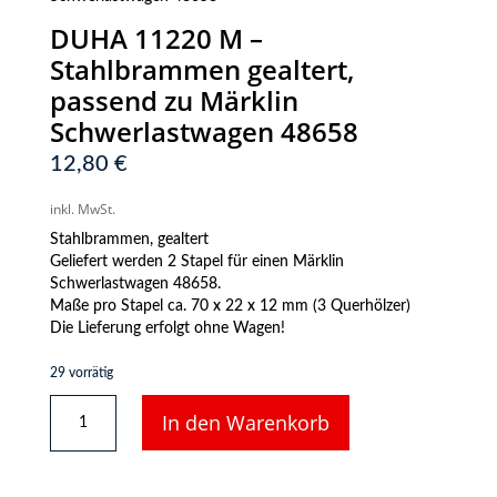
DUHA 11220 M –
Stahlbrammen gealtert,
passend zu Märklin
Schwerlastwagen 48658
12,80
€
inkl. MwSt.
Stahlbrammen, gealtert
Geliefert werden 2 Stapel für einen Märklin
Schwerlastwagen 48658.
Maße pro Stapel ca. 70 x 22 x 12 mm (3 Querhölzer)
Die Lieferung erfolgt ohne Wagen!
29 vorrätig
DUHA
In den Warenkorb
11220
M
-
Stahlbrammen