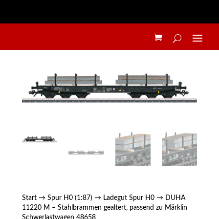
Start
→
Spur H0 (1:87)
→
Ladegut Spur H0
→ DUHA
11220 M – Stahlbrammen gealtert, passend zu Märklin
Schwerlastwagen 48658