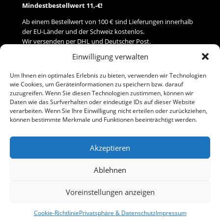
Mindestbestellwert 11,-€!
Ab einem Bestellwert von 100 € sind Lieferungen innerhalb
der EU-Länder und der Schweiz kostenlos.
Wir versenden per DHL und Deutscher Post.
Einwilligung verwalten
Versand
Um Ihnen ein optimales Erlebnis zu bieten, verwenden wir Technologien
wie Cookies, um Geräteinformationen zu speichern bzw. darauf
Zahlung
zuzugreifen. Wenn Sie diesen Technologien zustimmen, können wir
Daten wie das Surfverhalten oder eindeutige IDs auf dieser Website
verarbeiten. Wenn Sie Ihre Einwilligung nicht erteilen oder zurückziehen,
Baumann Modellspielwaren
können bestimmte Merkmale und Funktionen beeinträchtigt werden.
Flurstraße 15
91413 Neustadt/Aisch
Akzeptieren
Telefon (0 91 61) 33 84
baumannj@t-online.de
Ablehnen
Voreinstellungen anzeigen
Kontakt
Impressum
Cookie-Richtlinie
Privatsphäre & Datenschutz
Impressum