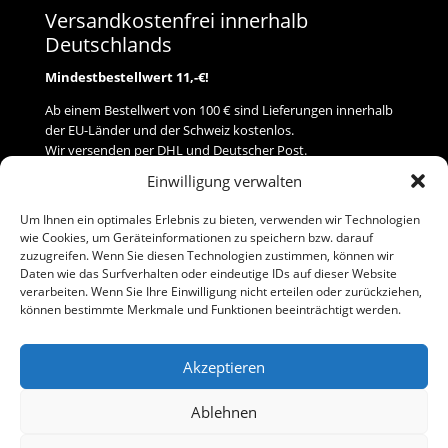
Versandkostenfrei innerhalb
Deutschlands
Mindestbestellwert 11,-€!
Ab einem Bestellwert von 100 € sind Lieferungen innerhalb
der EU-Länder und der Schweiz kostenlos.
Wir versenden per DHL und Deutscher Post.
Einwilligung verwalten
Versand
Um Ihnen ein optimales Erlebnis zu bieten, verwenden wir Technologien
wie Cookies, um Geräteinformationen zu speichern bzw. darauf
Zahlung
zuzugreifen. Wenn Sie diesen Technologien zustimmen, können wir
Daten wie das Surfverhalten oder eindeutige IDs auf dieser Website
verarbeiten. Wenn Sie Ihre Einwilligung nicht erteilen oder zurückziehen,
Baumann Modellspielwaren
können bestimmte Merkmale und Funktionen beeinträchtigt werden.
Flurstraße 15
91413 Neustadt/Aisch
Akzeptieren
Telefon (0 91 61) 33 84
baumannj@t-online.de
Ablehnen