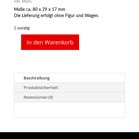
inkl. MwSt.
Maße ca. 80 x 29 x 17 mm
Die Lieferung erfolgt ohne Figur und Wagen.
1 vorrätig
In den Warenkorb
DUHA
11271
G
-
Bretter,
gestapelt,
Beschreibung
in
Produktsicherheit
Folie
”martinsons”
Rezensionen (0)
Menge