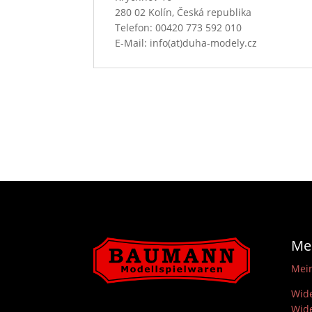
280 02 Kolín, Česká republika
Telefon: 00420 773 592 010
E-Mail: info(at)duha-modely.cz
Me
Mei
Wide
Wide