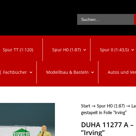
Se
Search
for:
Spur TT (1:120)
Spur H0 (1:87)
Spur 0 (1:43,5)
 | Fachbücher
Modellbau & Basteln
Autos und Ve
Start
→
Spur H0 (1:87)
→
La
gestapelt in Folie ”Irving”
DUHA 11277 A – B
”Irving”