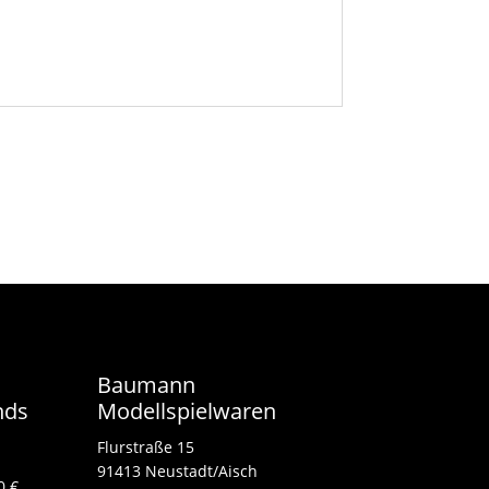
Baumann
nds
Modellspielwaren
Flurstraße 15
91413 Neustadt/Aisch
0 €