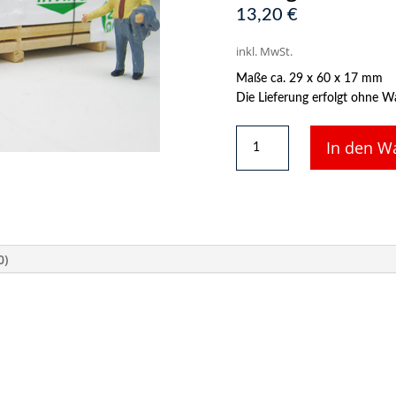
13,20
€
inkl. MwSt.
Maße ca. 29 x 60 x 17 mm
Die Lieferung erfolgt ohne W
DUHA
In den W
11277
A
-
Balken,
gestapelt
in
0)
Folie
”Irving”
Menge