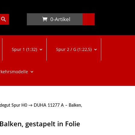
arch Button
0-Artikel
Spur 1 (1:32)
Spur 2 / G (1:22,5)
rkehrsmodelle
degut Spur H0
→ DUHA 11277 A – Balken,
alken, gestapelt in Folie