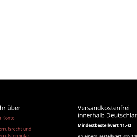
hr über
Versandkostenfrei
innerhalb Deutschla
n Konto
Mindestbestellwert 11,-€!
rrufsrecht und
rrufsformular
Ab einem Bestellwert von 10