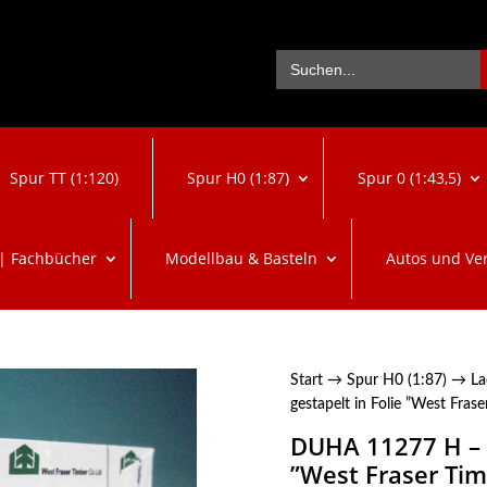
Se
Search
for:
Spur TT (1:120)
Spur H0 (1:87)
Spur 0 (1:43,5)
 | Fachbücher
Modellbau & Basteln
Autos und Ve
Start
→
Spur H0 (1:87)
→
La
gestapelt in Folie ”West Fras
DUHA 11277 H – B
”West Fraser Tim