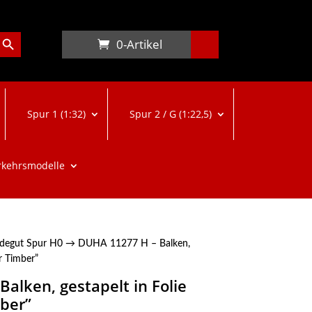
arch Button
0-Artikel
Spur 1 (1:32)
Spur 2 / G (1:22,5)
rkehrsmodelle
degut Spur H0
→ DUHA 11277 H – Balken,
er Timber”
alken, gestapelt in Folie
ber”