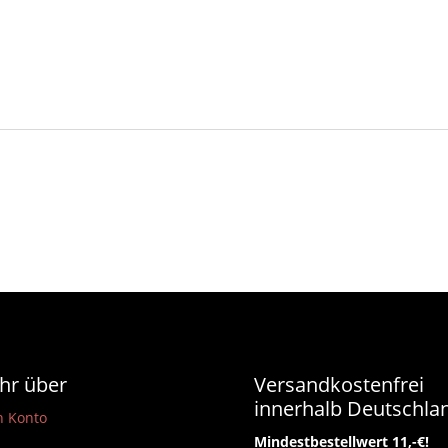
hr über
Versandkostenfrei
innerhalb Deutschla
n Konto
Mindestbestellwert 11,-€!