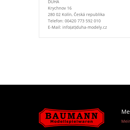
DUHA
Krychnov 16
280 02 Kolín, Česká republika
Telefon: 00420 773 592 010
E-Mail: info(at)duha-modely.cz
Me
Mei