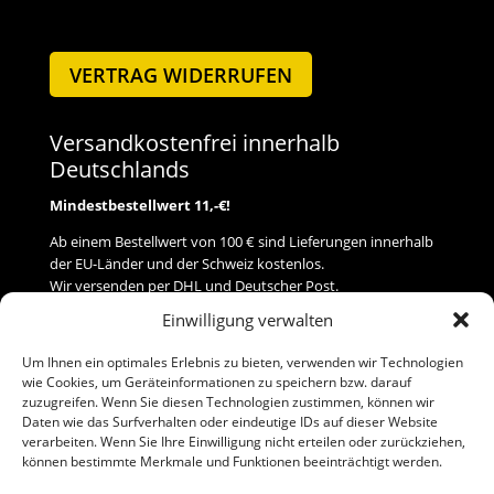
VERTRAG WIDERRUFEN
Versandkostenfrei innerhalb
Deutschlands
Mindestbestellwert 11,-€!
Ab einem Bestellwert von 100 € sind Lieferungen innerhalb
der EU-Länder und der Schweiz kostenlos.
Wir versenden per DHL und Deutscher Post.
Einwilligung verwalten
Versand
Um Ihnen ein optimales Erlebnis zu bieten, verwenden wir Technologien
wie Cookies, um Geräteinformationen zu speichern bzw. darauf
Zahlung
zuzugreifen. Wenn Sie diesen Technologien zustimmen, können wir
Daten wie das Surfverhalten oder eindeutige IDs auf dieser Website
verarbeiten. Wenn Sie Ihre Einwilligung nicht erteilen oder zurückziehen,
Baumann Modellspielwaren
können bestimmte Merkmale und Funktionen beeinträchtigt werden.
Flurstraße 15