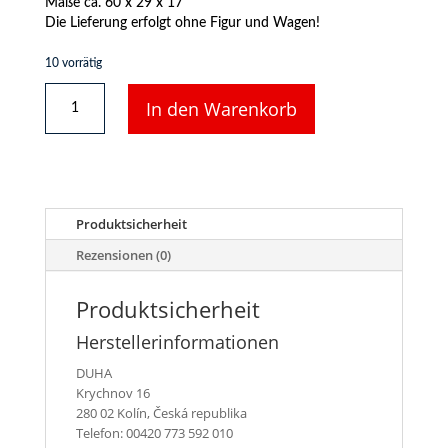
Maße ca. 60 x 29 x 17
Die Lieferung erfolgt ohne Figur und Wagen!
10 vorrätig
DUHA
In den Warenkorb
11277
N
-
Balken,
gestapelt
in
Produktsicherheit
Folie
”Koskisen"
Rezensionen (0)
Menge
Produktsicherheit
Herstellerinformationen
DUHA
Krychnov 16
280 02 Kolín, Česká republika
Telefon: 00420 773 592 010