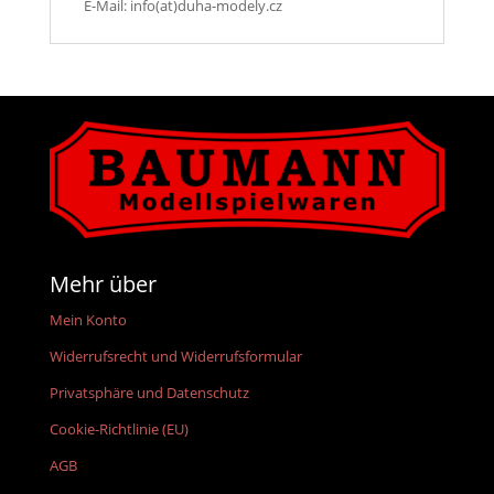
E-Mail: info(at)duha-modely.cz
Mehr über
Mein Konto
Widerrufsrecht und Widerrufsformular
Privatsphäre und Datenschutz
Cookie-Richtlinie (EU)
AGB