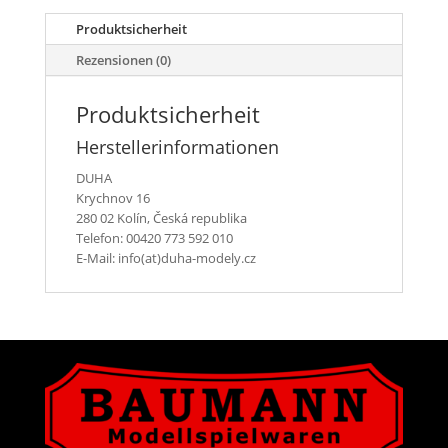
Menge
Produktsicherheit
Rezensionen (0)
Produktsicherheit
Herstellerinformationen
DUHA
Krychnov 16
280 02 Kolín, Česká republika
Telefon: 00420 773 592 010
E-Mail: info(at)duha-modely.cz