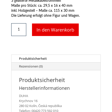
3 gealterte Metallkabeltrommeln
Maße pro Stück: ca. 29,5 x 16 x 40 mm
inkl. Holzgestell – Maße ca. 115 x 30 mm
Die Lieferung erfolgt ohne Figur und Wagen.
DUHA
In den Warenkorb
11367
-
3
gealterte
Metallkabeltrommeln
Menge
Produktsicherheit
Rezensionen (0)
Produktsicherheit
Herstellerinformationen
DUHA
Krychnov 16
280 02 Kolín, Česká republika
Telefon: 00420 773 592 010