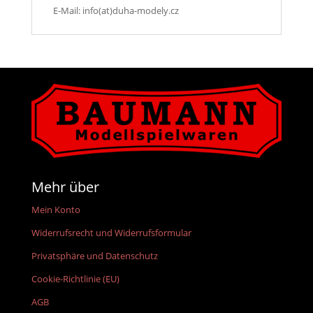
E-Mail: info(at)duha-modely.cz
Mehr über
Mein Konto
Widerrufsrecht und Widerrufsformular
Privatsphäre und Datenschutz
Cookie-Richtlinie (EU)
AGB