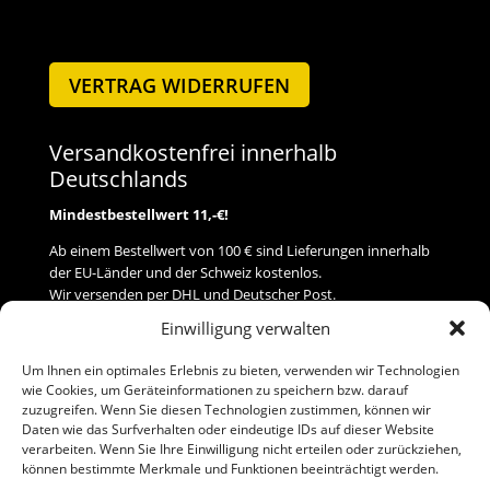
VERTRAG WIDERRUFEN
Versandkostenfrei innerhalb
Deutschlands
Mindestbestellwert 11,-€!
Ab einem Bestellwert von 100 € sind Lieferungen innerhalb
der EU-Länder und der Schweiz kostenlos.
Wir versenden per DHL und Deutscher Post.
Einwilligung verwalten
Versand
Um Ihnen ein optimales Erlebnis zu bieten, verwenden wir Technologien
wie Cookies, um Geräteinformationen zu speichern bzw. darauf
Zahlung
zuzugreifen. Wenn Sie diesen Technologien zustimmen, können wir
Daten wie das Surfverhalten oder eindeutige IDs auf dieser Website
verarbeiten. Wenn Sie Ihre Einwilligung nicht erteilen oder zurückziehen,
Baumann Modellspielwaren
können bestimmte Merkmale und Funktionen beeinträchtigt werden.