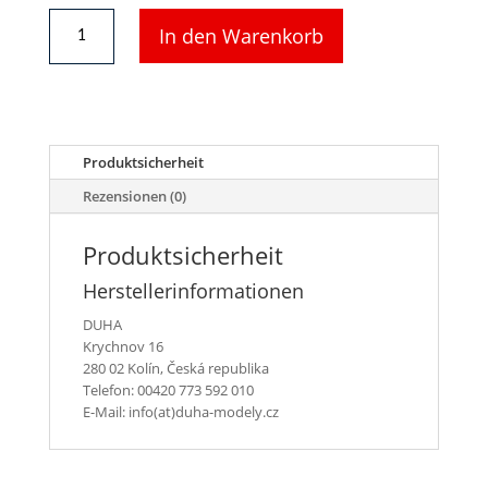
DUHA
In den Warenkorb
11382
-
Palette
mit
Baumaterial
”Ytong”
Produktsicherheit
Menge
Rezensionen (0)
Produktsicherheit
Herstellerinformationen
DUHA
Krychnov 16
280 02 Kolín, Česká republika
Telefon: 00420 773 592 010
E-Mail: info(at)duha-modely.cz