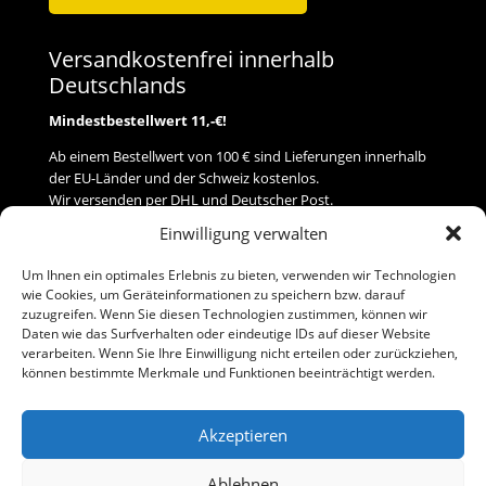
Versandkostenfrei innerhalb
Deutschlands
Mindestbestellwert 11,-€!
Ab einem Bestellwert von 100 € sind Lieferungen innerhalb
der EU-Länder und der Schweiz kostenlos.
Wir versenden per DHL und Deutscher Post.
Einwilligung verwalten
Versand
Um Ihnen ein optimales Erlebnis zu bieten, verwenden wir Technologien
wie Cookies, um Geräteinformationen zu speichern bzw. darauf
Zahlung
zuzugreifen. Wenn Sie diesen Technologien zustimmen, können wir
Daten wie das Surfverhalten oder eindeutige IDs auf dieser Website
verarbeiten. Wenn Sie Ihre Einwilligung nicht erteilen oder zurückziehen,
Baumann Modellspielwaren
können bestimmte Merkmale und Funktionen beeinträchtigt werden.
Flurstraße 15
91413 Neustadt/Aisch
Akzeptieren
Telefon (0 91 61) 33 84
baumannj@t-online.de
Ablehnen