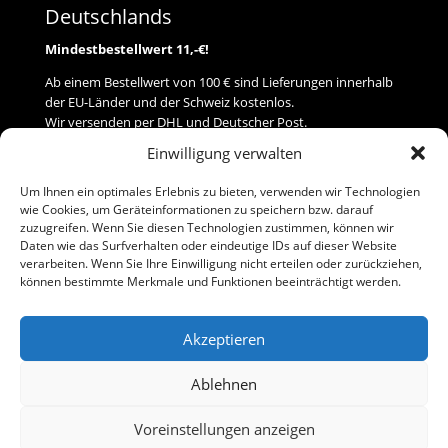
Deutschlands
Mindestbestellwert 11,-€!
Ab einem Bestellwert von 100 € sind Lieferungen innerhalb
der EU-Länder und der Schweiz kostenlos.
Wir versenden per DHL und Deutscher Post.
Einwilligung verwalten
Versand
Um Ihnen ein optimales Erlebnis zu bieten, verwenden wir Technologien
wie Cookies, um Geräteinformationen zu speichern bzw. darauf
Zahlung
zuzugreifen. Wenn Sie diesen Technologien zustimmen, können wir
Daten wie das Surfverhalten oder eindeutige IDs auf dieser Website
verarbeiten. Wenn Sie Ihre Einwilligung nicht erteilen oder zurückziehen,
Baumann Modellspielwaren
können bestimmte Merkmale und Funktionen beeinträchtigt werden.
Flurstraße 15
91413 Neustadt/Aisch
Akzeptieren
Telefon (0 91 61) 33 84
baumannj@t-online.de
Ablehnen
Voreinstellungen anzeigen
Kontakt