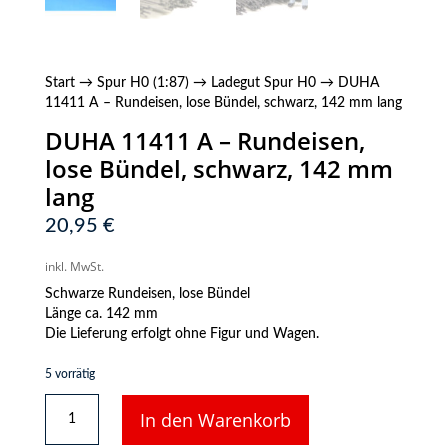
Start
→
Spur H0 (1:87)
→
Ladegut Spur H0
→ DUHA
11411 A – Rundeisen, lose Bündel, schwarz, 142 mm lang
DUHA 11411 A – Rundeisen,
lose Bündel, schwarz, 142 mm
lang
20,95
€
inkl. MwSt.
Schwarze Rundeisen, lose Bündel
Länge ca. 142 mm
Die Lieferung erfolgt ohne Figur und Wagen.
5 vorrätig
DUHA
In den Warenkorb
11411
A