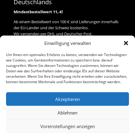
Deutschlands
Mindestbestellwert 11,-€!
Ab einem Bestellwert von 100 € sind Lieferungen innerhalb
der EU-Länder und der Schweiz kostenlos.
Wir versenden per DHL und Deutscher Post.
Einwilligung verwalten
Versand
Um Ihnen ein optimales Erlebnis zu bieten, verwenden wir Technologien
wie Cookies, um Geräteinformationen zu speichern bzw. darauf
Zahlung
zuzugreifen. Wenn Sie diesen Technologien zustimmen, können wir
Daten wie das Surfverhalten oder eindeutige IDs auf dieser Website
verarbeiten. Wenn Sie Ihre Einwilligung nicht erteilen oder zurückziehen,
Baumann Modellspielwaren
können bestimmte Merkmale und Funktionen beeinträchtigt werden.
Flurstraße 15
91413 Neustadt/Aisch
Akzeptieren
Telefon (0 91 61) 33 84
baumannj@t-online.de
Ablehnen
Voreinstellungen anzeigen
Kontakt