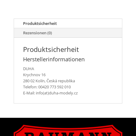
Stahl
I-
Profile
Menge
Produktsicherheit
Rezensionen (0)
Produktsicherheit
Herstellerinformationen
DUHA
Krychnov 16
280 02 Kolín, Česká republika
Telefon: 00420 773 592 010
E-Mail: info(at)duha-modely.cz