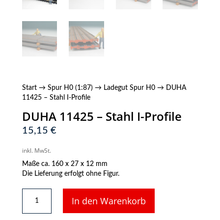
Start
→
Spur H0 (1:87)
→
Ladegut Spur H0
→ DUHA
11425 – Stahl I-Profile
DUHA 11425 – Stahl I-Profile
15,15
€
inkl. MwSt.
Maße ca. 160 x 27 x 12 mm
Die Lieferung erfolgt ohne Figur.
DUHA
In den Warenkorb
11425
-