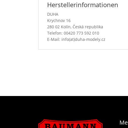
Herstellerinformationen
DUHA
Krychnov 16
280 02 Kolín, Česká republika
Telefon: 00420 773 592 010
E-Mail: info(at)duha-modely.cz
Me