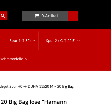
arch Button
0-Artikel
Spur 1 (1:32)
Spur 2 / G (1:22,5)
rkehrsmodelle
degut Spur H0
→ DUHA 11520 M – 20 Big Bag
20 Big Bag lose ”Hamann