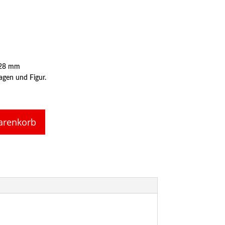
 28 mm
agen und Figur.
arenkorb