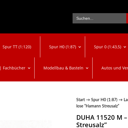
Se
Search
for:
Spur TT (1:120)
Spur H0 (1:87)
Spur 0 (1:43,5)
 | Fachbücher
Modellbau & Basteln
Autos und Ve
Start
→
Spur H0 (1:87)
→
La
lose ”Hamann Streusalz”
DUHA 11520 M – 
Streusalz”