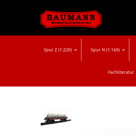
Spur Z (1:220)
Spur N (1:160)
Fachliteratur