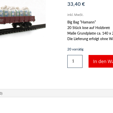
33,40
€
inkl. MwSt.
Big Bag ”Hamann”
20 Stück lose auf Holzbrett
Maße Grundplatte ca. 140 x
Die Lieferung erfolgt ohne W
20 vorrätig
DUHA
In den W
11520
M
-
20
Big
Bag
0)
lose
”Hamann
Streusalz”
Menge