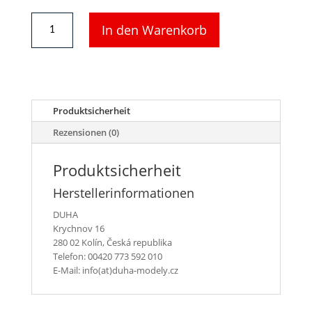
DUHA
In den Warenkorb
11521
A
-
10
Kohlesäcke,
lose
Produktsicherheit
Menge
Rezensionen (0)
Produktsicherheit
Herstellerinformationen
DUHA
Krychnov 16
280 02 Kolín, Česká republika
Telefon: 00420 773 592 010
E-Mail: info(at)duha-modely.cz