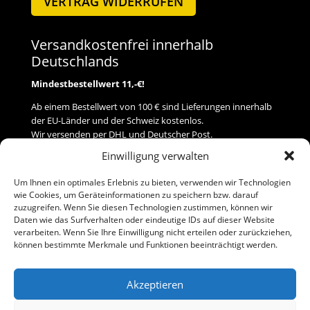
VERTRAG WIDERRUFEN
Versandkostenfrei innerhalb
Deutschlands
Mindestbestellwert 11,-€!
Ab einem Bestellwert von 100 € sind Lieferungen innerhalb
der EU-Länder und der Schweiz kostenlos.
Wir versenden per DHL und Deutscher Post.
Einwilligung verwalten
Versand
Um Ihnen ein optimales Erlebnis zu bieten, verwenden wir Technologien
wie Cookies, um Geräteinformationen zu speichern bzw. darauf
Zahlung
zuzugreifen. Wenn Sie diesen Technologien zustimmen, können wir
Daten wie das Surfverhalten oder eindeutige IDs auf dieser Website
verarbeiten. Wenn Sie Ihre Einwilligung nicht erteilen oder zurückziehen,
Baumann Modellspielwaren
können bestimmte Merkmale und Funktionen beeinträchtigt werden.
Flurstraße 15
91413 Neustadt/Aisch
Akzeptieren
Telefon (0 91 61) 33 84