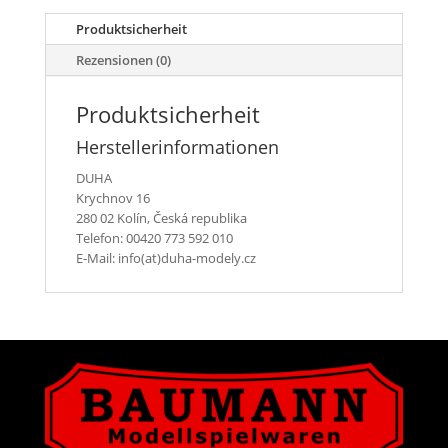
Lüftungsrohre
Produktsicherheit
Menge
Rezensionen (0)
Produktsicherheit
Herstellerinformationen
DUHA
Krychnov 16
280 02 Kolín, Česká republika
Telefon: 00420 773 592 010
E-Mail: info(at)duha-modely.cz