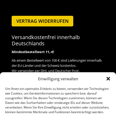
VERTRAG WIDERRUFEN
Versandkostenfrei innerhalb
Deutschlands
Mindestbestellwert 11,-€!
Ab einem Bestellwert von 100 € sind Lieferungen innerhalb
der EU-Länder und der Schweiz kostenlos.
Wir versenden per DHL und Deutscher Post.
Einwilligung verwalten
Versand
Um Ihnen ein optimales Erlebnis zu bieten, verwenden wir Technologien
wie Cookies, um Geräteinformationen zu speichern bzw. darauf
Zahlung
zuzugreifen. Wenn Sie diesen Technologien zustimmen, können wir
Daten wie das Surfverhalten oder eindeutige IDs auf dieser Website
verarbeiten. Wenn Sie Ihre Einwilligung nicht erteilen oder zurückziehen,
Baumann Modellspielwaren
können bestimmte Merkmale und Funktionen beeinträchtigt werden.