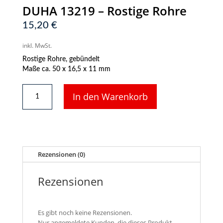
DUHA 13219 – Rostige Rohre
15,20
€
inkl. MwSt.
Rostige Rohre, gebündelt
Maße ca. 50 x 16,5 x 11 mm
DUHA
In den Warenkorb
13219
-
Rostige
Rohre
Menge
Rezensionen (0)
Rezensionen
Es gibt noch keine Rezensionen.
Nur angemeldete Kunden, die dieses Produkt