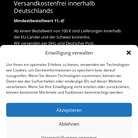
Versandkostenfrei innerhalb
Deutschlands
Mindestbestellwert 11,-€!
Ab einem Bestellwert von 100 € sind Lieferungen innerhalb
der EU-Länder und der Schweiz kostenlos.
Wir versenden per DHL und Deutscher Post.
Einwilligung verwalten
Versand
Um Ihnen ein optimales Erlebnis zu bieten, verwenden wir Technologien
wie Cookies, um Geräteinformationen zu speichern bzw. darauf
Zahlung
zuzugreifen. Wenn Sie diesen Technologien zustimmen, können wir
Daten wie das Surfverhalten oder eindeutige IDs auf dieser Website
verarbeiten. Wenn Sie Ihre Einwilligung nicht erteilen oder zurückziehen,
Baumann Modellspielwaren
können bestimmte Merkmale und Funktionen beeinträchtigt werden.
Flurstraße 15
91413 Neustadt/Aisch
Akzeptieren
Telefon (0 91 61) 33 84
baumannj@t-online.de
Ablehnen
Voreinstellungen anzeigen