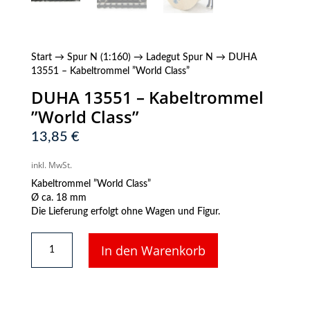
Start
→
Spur N (1:160)
→
Ladegut Spur N
→ DUHA
13551 – Kabeltrommel ”World Class”
DUHA 13551 – Kabeltrommel
”World Class”
13,85
€
inkl. MwSt.
Kabeltrommel ”World Class”
Ø ca. 18 mm
Die Lieferung erfolgt ohne Wagen und Figur.
DUHA
In den Warenkorb
13551
-
Kabeltrommel
”World
Class”