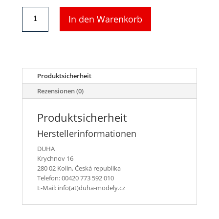
DUHA
In den Warenkorb
14374
-
Beladung
Baumaterial
”Roben”
Menge
Produktsicherheit
Rezensionen (0)
Produktsicherheit
Herstellerinformationen
DUHA
Krychnov 16
280 02 Kolín, Česká republika
Telefon: 00420 773 592 010
E-Mail: info(at)duha-modely.cz