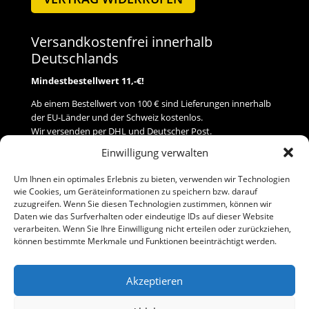
Versandkostenfrei innerhalb
Deutschlands
Mindestbestellwert 11,-€!
Ab einem Bestellwert von 100 € sind Lieferungen innerhalb
der EU-Länder und der Schweiz kostenlos.
Wir versenden per DHL und Deutscher Post.
Einwilligung verwalten
Versand
Um Ihnen ein optimales Erlebnis zu bieten, verwenden wir Technologien
wie Cookies, um Geräteinformationen zu speichern bzw. darauf
Zahlung
zuzugreifen. Wenn Sie diesen Technologien zustimmen, können wir
Daten wie das Surfverhalten oder eindeutige IDs auf dieser Website
verarbeiten. Wenn Sie Ihre Einwilligung nicht erteilen oder zurückziehen,
Baumann Modellspielwaren
können bestimmte Merkmale und Funktionen beeinträchtigt werden.
Flurstraße 15
91413 Neustadt/Aisch
Akzeptieren
Telefon (0 91 61) 33 84
baumannj@t-online.de