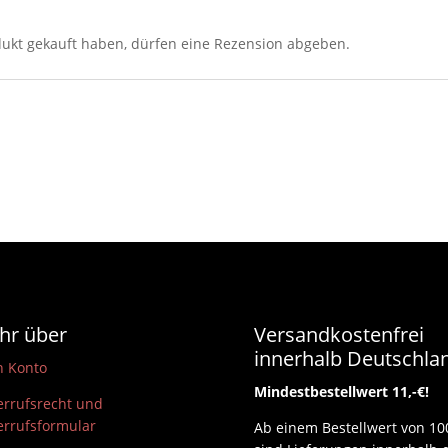
ukt gekauft haben, dürfen eine Rezension abgeben.
hr über
Versandkostenfrei
innerhalb Deutschla
n Konto
Mindestbestellwert 11,-€!
rrufsrecht und
rrufsformular
Ab einem Bestellwert von 10