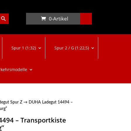
arch Button
0-Artikel
Spur 1 (1:32)
Spur 2 / G (1:22,5)
rkehrsmodelle
degut Spur Z
→ DUHA Ladegut 14494 –
urg”
494 – Transportkiste
g”