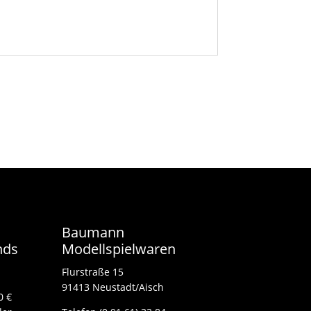
Baumann
nds
Modellspielwaren
Flurstraße 15
91413 Neustadt/Aisch
0 €