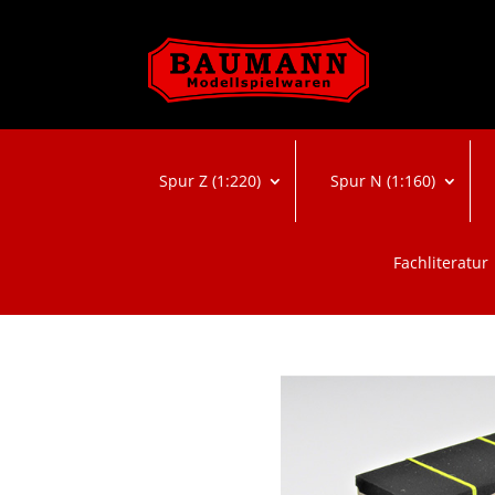
Spur Z (1:220)
Spur N (1:160)
Fachliteratur