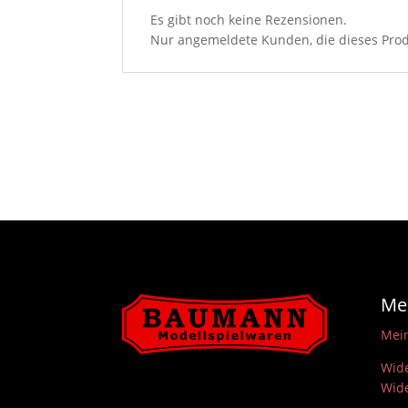
Es gibt noch keine Rezensionen.
Nur angemeldete Kunden, die dieses Prod
Me
Mei
Wide
Wide