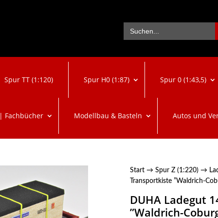
Se
Search
for:
Spur TT (1:120)
Spur H0 (1:87)
Spur 0 (1:43,5)
 | Fachbücher
Modellbau & Basteln
Autos und Ve
Start
→
Spur Z (1:220)
→
La
Transportkiste ”Waldrich-Cob
DUHA Ladegut 14
”Waldrich-Cobur