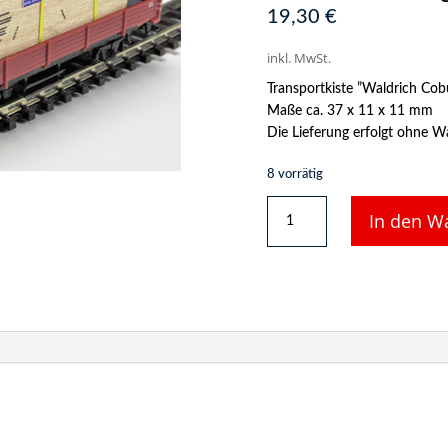
19,30
€
inkl. MwSt.
Transportkiste ”Waldrich Cob
Maße ca. 37 x 11 x 11 mm
Die Lieferung erfolgt ohne W
8 vorrätig
DUHA
In den W
Ladegut
14494
-
Transportkiste
”Waldrich-
Coburg”
Menge