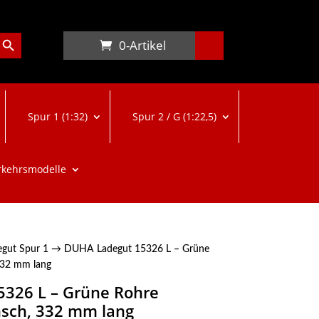
arch Button
0-Artikel
Spur 1 (1:32)
Spur 2 / G (1:22,5)
rkehrsmodelle
egut Spur 1
→ DUHA Ladegut 15326 L – Grüne
 332 mm lang
326 L – Grüne Rohre
ansch, 332 mm lang