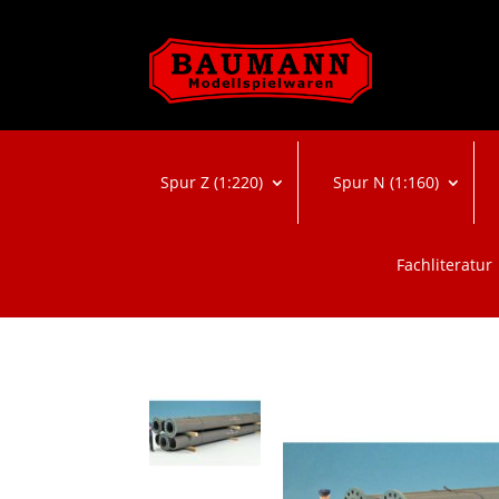
Spur Z (1:220)
Spur N (1:160)
Fachliteratur