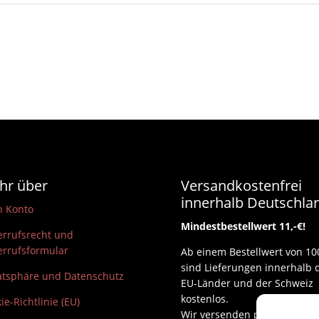
Menge
hr über
Versandkostenfrei
innerhalb Deutschla
n Konto
Mindestbestellwert 11,-€!
rrufsrecht und
rrufsformular
Ab einem Bestellwert von 10
sind Lieferungen innerhalb 
atsphäre und Datenschutz
EU-Länder und der Schweiz
kostenlos.
ie-Richtlinie (EU)
Wir versenden per DHL und