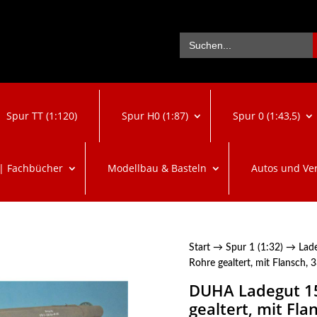
Se
Search
for:
Spur TT (1:120)
Spur H0 (1:87)
Spur 0 (1:43,5)
 | Fachbücher
Modellbau & Basteln
Autos und Ve
Start
→
Spur 1 (1:32)
→
Lad
Rohre gealtert, mit Flansch,
DUHA Ladegut 15
gealtert, mit Fl