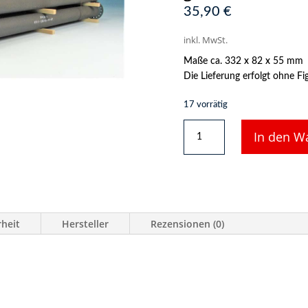
35,90
€
inkl. MwSt.
Maße ca. 332 x 82 x 55 mm
Die Lieferung erfolgt ohne F
17 vorrätig
DUHA
In den W
Ladegut
15326
L
-
Grüne
Rohre
rheit
Hersteller
Rezensionen (0)
gealtert,
mit
Flansch,
332
mm
lang