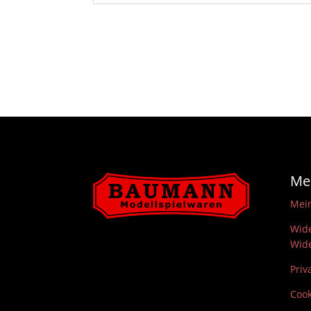
Me
Mei
Wide
Wide
Priv
Cook