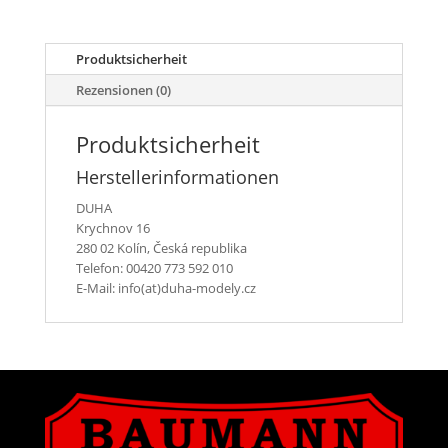
rostige
Rohre
”Hardox”
Produktsicherheit
mit
Flansch
Rezensionen (0)
Menge
Produktsicherheit
Herstellerinformationen
DUHA
Krychnov 16
280 02 Kolín, Česká republika
Telefon: 00420 773 592 010
E-Mail: info(at)duha-modely.cz