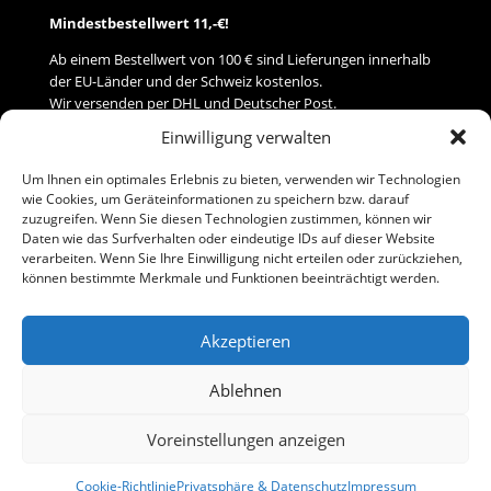
Mindestbestellwert 11,-€!
Ab einem Bestellwert von 100 € sind Lieferungen innerhalb
der EU-Länder und der Schweiz kostenlos.
Wir versenden per DHL und Deutscher Post.
Einwilligung verwalten
Versand
Um Ihnen ein optimales Erlebnis zu bieten, verwenden wir Technologien
wie Cookies, um Geräteinformationen zu speichern bzw. darauf
Zahlung
zuzugreifen. Wenn Sie diesen Technologien zustimmen, können wir
Daten wie das Surfverhalten oder eindeutige IDs auf dieser Website
verarbeiten. Wenn Sie Ihre Einwilligung nicht erteilen oder zurückziehen,
Baumann Modellspielwaren
können bestimmte Merkmale und Funktionen beeinträchtigt werden.
Flurstraße 15
91413 Neustadt/Aisch
Akzeptieren
Telefon (0 91 61) 33 84
baumannj@t-online.de
Ablehnen
Voreinstellungen anzeigen
Kontakt
Impressum
Cookie-Richtlinie
Privatsphäre & Datenschutz
Impressum