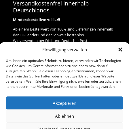
Versandkostenfrei innerhalb
Deutschlands
Mindestbestellwert 11,-€!
Ab einem Bestellwert von 100 € sind Lieferungen innerhalb
der EU-Länder und der Schweiz kostenlos.
Wir versenden per DHL und Deutscher Post.
Einwilligung verwalten
Versand
Um Ihnen ein optimales Erlebnis zu bieten, verwenden wir Technologien
wie Cookies, um Geräteinformationen zu speichern bzw. darauf
Zahlung
zuzugreifen. Wenn Sie diesen Technologien zustimmen, können wir
Daten wie das Surfverhalten oder eindeutige IDs auf dieser Website
verarbeiten. Wenn Sie Ihre Einwilligung nicht erteilen oder zurückziehen,
Baumann Modellspielwaren
können bestimmte Merkmale und Funktionen beeinträchtigt werden.
Flurstraße 15
91413 Neustadt/Aisch
Akzeptieren
Telefon (0 91 61) 33 84
baumannj@t-online.de
Ablehnen
Voreinstellungen anzeigen