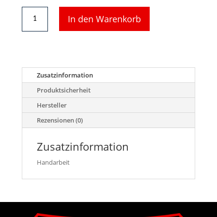
DUHA
In den Warenkorb
18535
-
14
gealterte
Drahtrollen
im
Zusatzinformation
Holzgestell
Menge
Produktsicherheit
Hersteller
Rezensionen (0)
Zusatzinformation
Handarbeit