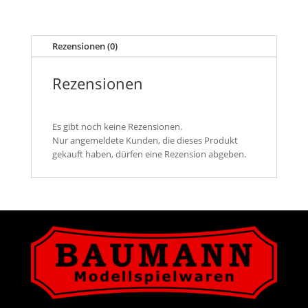
Kiste
/
Transportkiste
Rezensionen (0)
/
Holzkiste,
gealtert
Rezensionen
Menge
Es gibt noch keine Rezensionen.
Nur angemeldete Kunden, die dieses Produkt
gekauft haben, dürfen eine Rezension abgeben.