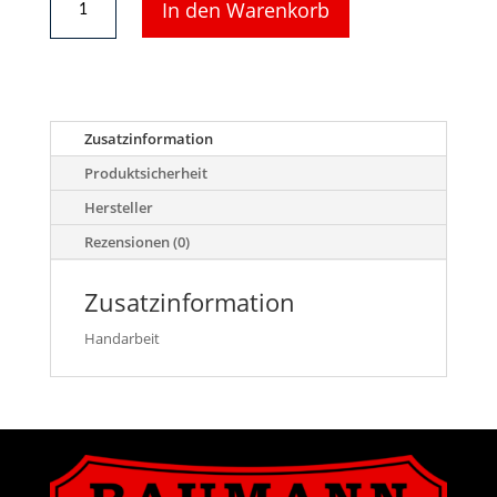
In den Warenkorb
13573
-
2
Rahmen
für
Bagger
Zusatzinformation
Menge
Produktsicherheit
Hersteller
Rezensionen (0)
Zusatzinformation
Handarbeit