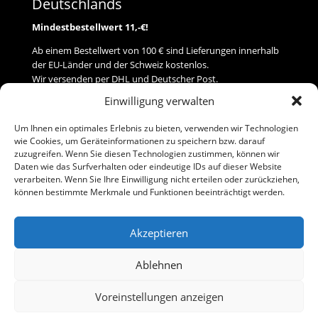
Deutschlands
Mindestbestellwert 11,-€!
Ab einem Bestellwert von 100 € sind Lieferungen innerhalb
der EU-Länder und der Schweiz kostenlos.
Wir versenden per DHL und Deutscher Post.
Einwilligung verwalten
Versand
Um Ihnen ein optimales Erlebnis zu bieten, verwenden wir Technologien
wie Cookies, um Geräteinformationen zu speichern bzw. darauf
Zahlung
zuzugreifen. Wenn Sie diesen Technologien zustimmen, können wir
Daten wie das Surfverhalten oder eindeutige IDs auf dieser Website
verarbeiten. Wenn Sie Ihre Einwilligung nicht erteilen oder zurückziehen,
Baumann Modellspielwaren
können bestimmte Merkmale und Funktionen beeinträchtigt werden.
Flurstraße 15
91413 Neustadt/Aisch
Akzeptieren
Telefon (0 91 61) 33 84
baumannj@t-online.de
Ablehnen
Voreinstellungen anzeigen
Kontakt