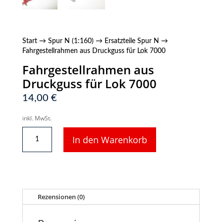
Start
→
Spur N (1:160)
→
Ersatzteile Spur N
→
Fahrgestellrahmen aus Druckguss für Lok 7000
Fahrgestellrahmen aus
Druckguss für Lok 7000
14,00
€
inkl. MwSt.
Fahrgestellrahmen
In den Warenkorb
aus
Druckguss
für
Lok
7000
Menge
Rezensionen (0)