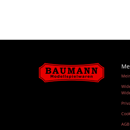
Me
Mei
Wide
Wide
Priv
Cook
AGB