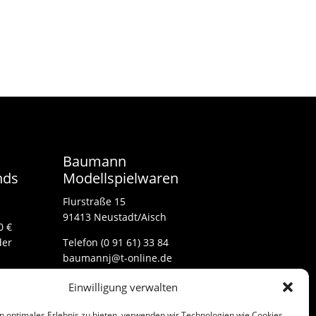
Baumann
nds
Modellspielwaren
Flurstraße 15
91413 Neustadt/Aisch
0 €
der
Telefon (0 91 61) 33 84
baumannj@t-online.de
Einwilligung verwalten
Kontakt
n optimales Erlebnis zu bieten, verwenden wir Technologien wie Cookies,