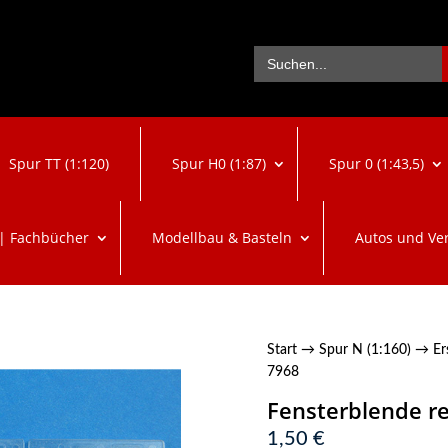
Se
Search
for:
Spur TT (1:120)
Spur H0 (1:87)
Spur 0 (1:43,5)
 | Fachbücher
Modellbau & Basteln
Autos und Ve
Start
→
Spur N (1:160)
→
Er
7968
Fensterblende re
1,50
€