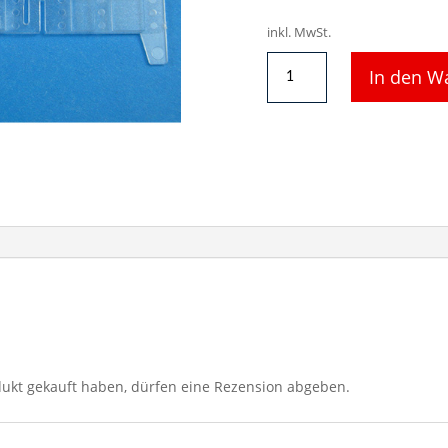
inkl. MwSt.
Fensterblende
In den W
rechts
für
Lok
7968
Menge
ukt gekauft haben, dürfen eine Rezension abgeben.