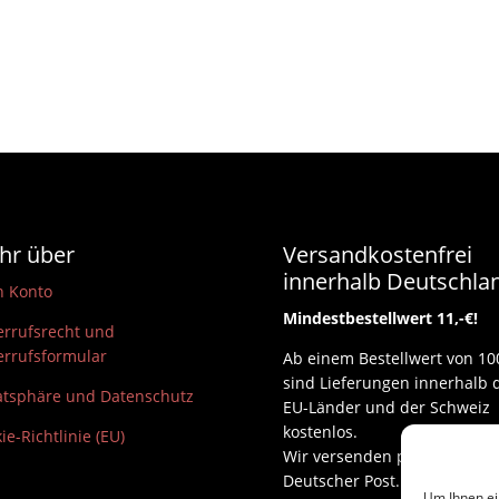
hr über
Versandkostenfrei
innerhalb Deutschla
n Konto
Mindestbestellwert 11,-€!
rrufsrecht und
rrufsformular
Ab einem Bestellwert von 10
sind Lieferungen innerhalb 
atsphäre und Datenschutz
EU-Länder und der Schweiz
kostenlos.
ie-Richtlinie (EU)
Wir versenden per DHL und
Deutscher Post.
Um Ihnen ei