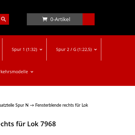
arch Button
0-Artikel
Spur 1 (1:32)
Spur 2 / G (1:22,5)
rkehrsmodelle
satzteile Spur N
→ Fensterblende rechts für Lok
chts für Lok 7968