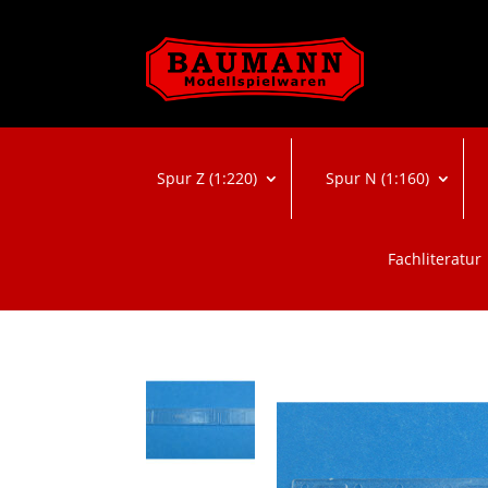
Spur Z (1:220)
Spur N (1:160)
Fachliteratur