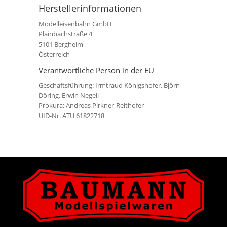
Herstellerinformationen
Modelleisenbahn GmbH
Plainbachstraße 4
5101 Bergheim
Österreich
Verantwortliche Person in der EU
Geschäftsführung: Irmtraud Königshofer, Björn
Döring, Erwin Negeli
Prokura: Andreas Pirkner-Reithofer
UID-Nr. ATU 61822718