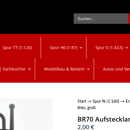
Se
Search
for:
Spur TT (1:120)
Spur H0 (1:87)
Spur 0 (1:43,5)
 | Fachbücher
Modellbau & Basteln
Autos und Ve
Start
→
Spur N (1:160)
→
Er
links, groß
BR70 Aufstecklam
2,00
€