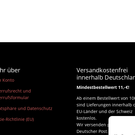
hr über
Versandkostenfrei
innerhalb Deutschla
n Konto
Mindestbestellwert 11,-€!
rrufsrecht und
rrufsformular
Ab einem Bestellwert von 10
sind Lieferungen innerhalb 
atsphäre und Datenschutz
EU-Länder und der Schweiz
kostenlos.
ie-Richtlinie (EU)
Wir versenden per DHL und
Deutscher Post.