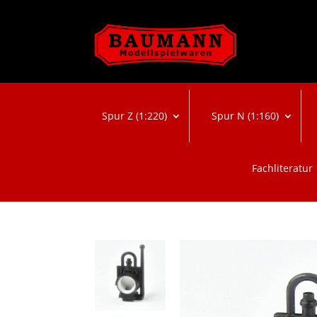
Spur Z (1:220)
Spur N (1:160)
Fachliteratur