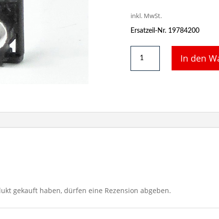
inkl. MwSt.
Ersatzeil-Nr. 19784200
BR70
In den W
Aufstecklampe
vorne
links,
groß
Menge
ukt gekauft haben, dürfen eine Rezension abgeben.