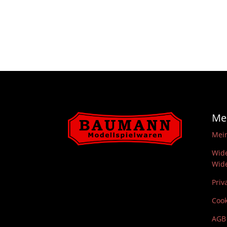
Me
Mei
Wide
Wide
Priv
Cook
AGB