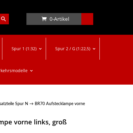
arch Button
0-Artikel
Spur 1 (1:32)
Spur 2 / G (1:22,5)
rkehrsmodelle
satzteile Spur N
→ BR70 Aufstecklampe vorne
pe vorne links, groß