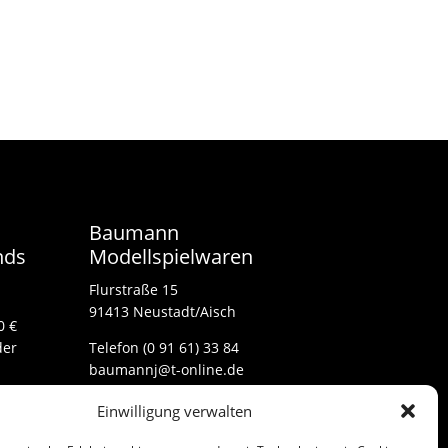
Baumann
nds
Modellspielwaren
Flurstraße 15
91413 Neustadt/Aisch
0 €
der
Telefon (0 91 61) 33 84
baumannj@t-online.de
Einwilligung verwalten
Kontakt