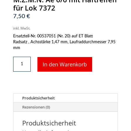
für Lok 7372
7,50
€
inkl. MwSt.
Ersatzteil-Nr. 00537051 (Nr. 20) auf ET Blatt
Radsatz , Achsstärke 1,47 mm, Laufraddurchmesser 7,95
mm
Fleischmann
In den Warenkorb
N
-
Radsatz
M.Z.M.N.
Ae
6/6
Produktsicherheit
mit
Haftreifen
Rezensionen (0)
für
Lok
Produktsicherheit
7372
Menge