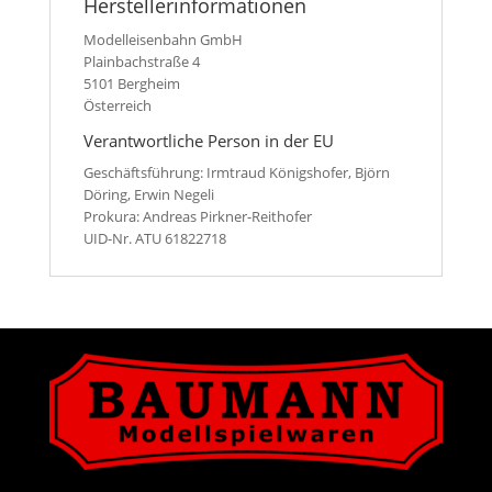
Herstellerinformationen
Modelleisenbahn GmbH
Plainbachstraße 4
5101 Bergheim
Österreich
Verantwortliche Person in der EU
Geschäftsführung: Irmtraud Königshofer, Björn
Döring, Erwin Negeli
Prokura: Andreas Pirkner-Reithofer
UID-Nr. ATU 61822718