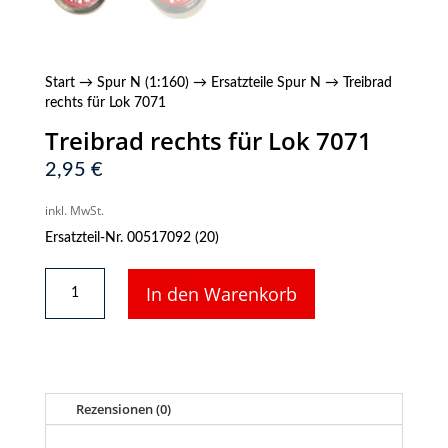
Start
→
Spur N (1:160)
→
Ersatzteile Spur N
→ Treibrad
rechts für Lok 7071
Treibrad rechts für Lok 7071
2,95
€
inkl. MwSt.
Ersatzteil-Nr. 00517092 (20)
Treibrad
In den Warenkorb
rechts
für
Lok
7071
Menge
Rezensionen (0)