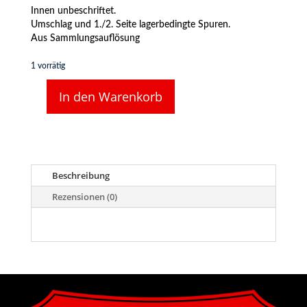
Innen unbeschriftet.
Umschlag und 1./2. Seite lagerbedingte Spuren.
Aus Sammlungsauflösung
1 vorrätig
In den Warenkorb
Hauptbuch
der
Bahnhofskasse
aus
den
1930er
Beschreibung
Jahren,
Rezensionen (0)
Deutsche
Reichsbahn
Menge