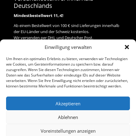
Deutschlands
Mindestbestellwert 11,-€!
Ab einem Bestellwert von 100 € sind Lieferungen innerhalb
der EU-Länder und der Schweiz kostenlos.
Wir versenden per DHL und Deutscher Post.
Einwilligung verwalten
Versand
Um Ihnen ein optimales Erlebnis zu bieten, verwenden wir Technologien
wie Cookies, um Geräteinformationen zu speichern bzw. darauf
Zahlung
zuzugreifen. Wenn Sie diesen Technologien zustimmen, können wir
Daten wie das Surfverhalten oder eindeutige IDs auf dieser Website
verarbeiten. Wenn Sie Ihre Einwilligung nicht erteilen oder zurückziehen,
Baumann Modellspielwaren
können bestimmte Merkmale und Funktionen beeinträchtigt werden.
Flurstraße 15
91413 Neustadt/Aisch
Akzeptieren
Telefon (0 91 61) 33 84
baumannj@t-online.de
Ablehnen
Voreinstellungen anzeigen
Kontakt