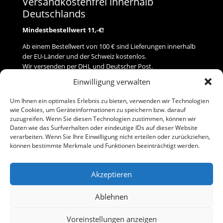
Versandkostenfrei innerhalb
Deutschlands
Mindestbestellwert 11,-€!
Ab einem Bestellwert von 100 € sind Lieferungen innerhalb
der EU-Länder und der Schweiz kostenlos.
Wir versenden per DHL und Deutscher Post.
Einwilligung verwalten
Versand
Um Ihnen ein optimales Erlebnis zu bieten, verwenden wir Technologien
wie Cookies, um Geräteinformationen zu speichern bzw. darauf
Zahlung
zuzugreifen. Wenn Sie diesen Technologien zustimmen, können wir
Daten wie das Surfverhalten oder eindeutige IDs auf dieser Website
verarbeiten. Wenn Sie Ihre Einwilligung nicht erteilen oder zurückziehen,
Baumann Modellspielwaren
können bestimmte Merkmale und Funktionen beeinträchtigt werden.
Flurstraße 15
91413 Neustadt/Aisch
Akzeptieren
Telefon (0 91 61) 33 84
baumannj@t-online.de
Ablehnen
Voreinstellungen anzeigen