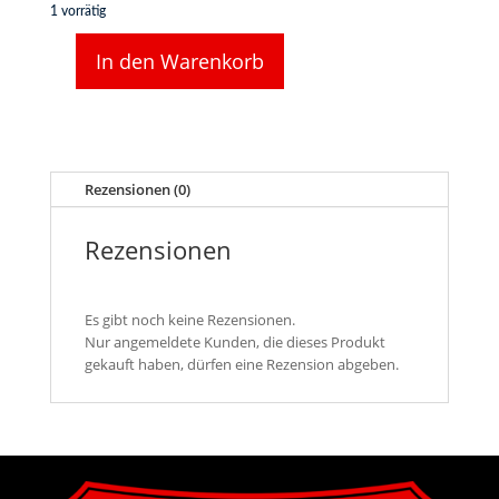
1 vorrätig
In den Warenkorb
Illustrierte
Geschichte
der
Eisenbahn
von
Rolf
Rezensionen (0)
L.
Temming
Rezensionen
Menge
Es gibt noch keine Rezensionen.
Nur angemeldete Kunden, die dieses Produkt
gekauft haben, dürfen eine Rezension abgeben.