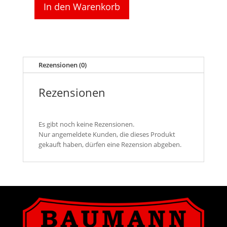
In den Warenkorb
Kursbuch
der
deutschen
Museums-
Eisenbahnen
1994
Rezensionen (0)
Menge
Rezensionen
Es gibt noch keine Rezensionen.
Nur angemeldete Kunden, die dieses Produkt
gekauft haben, dürfen eine Rezension abgeben.