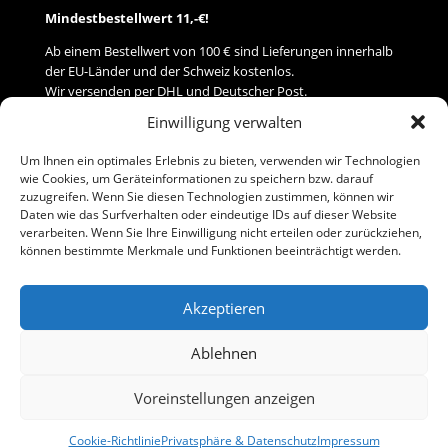
Mindestbestellwert 11,-€!
Ab einem Bestellwert von 100 € sind Lieferungen innerhalb
der EU-Länder und der Schweiz kostenlos.
Wir versenden per DHL und Deutscher Post.
Einwilligung verwalten
Versand
Um Ihnen ein optimales Erlebnis zu bieten, verwenden wir Technologien
wie Cookies, um Geräteinformationen zu speichern bzw. darauf
Zahlung
zuzugreifen. Wenn Sie diesen Technologien zustimmen, können wir
Daten wie das Surfverhalten oder eindeutige IDs auf dieser Website
verarbeiten. Wenn Sie Ihre Einwilligung nicht erteilen oder zurückziehen,
Baumann Modellspielwaren
können bestimmte Merkmale und Funktionen beeinträchtigt werden.
Flurstraße 15
91413 Neustadt/Aisch
Akzeptieren
Telefon (0 91 61) 33 84
baumannj@t-online.de
Ablehnen
Voreinstellungen anzeigen
Kontakt
Impressum
Cookie-Richtlinie
Privatsphäre & Datenschutz
Impressum