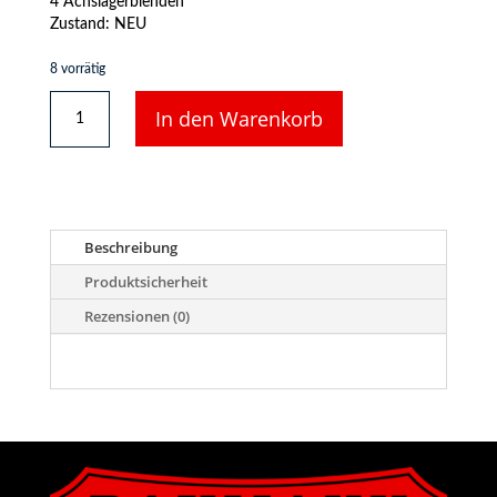
4 Achslagerblenden
Zustand: NEU
8 vorrätig
4
In den Warenkorb
Achslagerblenden
für
LGB
US-
Waldbahn-
Trucks
Beschreibung
(z.B.
40770)
Produktsicherheit
Menge
Rezensionen (0)