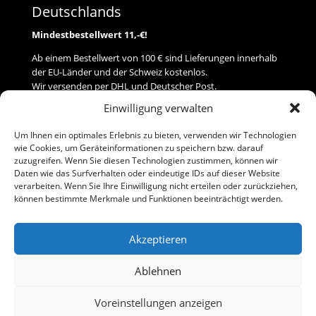
Deutschlands
Mindestbestellwert 11,-€!
Ab einem Bestellwert von 100 € sind Lieferungen innerhalb
der EU-Länder und der Schweiz kostenlos.
Wir versenden per DHL und Deutscher Post.
Einwilligung verwalten
Versand
Um Ihnen ein optimales Erlebnis zu bieten, verwenden wir Technologien
wie Cookies, um Geräteinformationen zu speichern bzw. darauf
Zahlung
zuzugreifen. Wenn Sie diesen Technologien zustimmen, können wir
Daten wie das Surfverhalten oder eindeutige IDs auf dieser Website
verarbeiten. Wenn Sie Ihre Einwilligung nicht erteilen oder zurückziehen,
Baumann Modellspielwaren
können bestimmte Merkmale und Funktionen beeinträchtigt werden.
Flurstraße 15
91413 Neustadt/Aisch
Akzeptieren
Telefon (0 91 61) 33 84
baumannj@t-online.de
Ablehnen
Voreinstellungen anzeigen
Kontakt