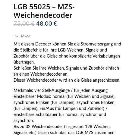
LGB 55025 – MZS-
Weichendecoder
Ursprünglicher
Aktueller
75,00
€
48,00
€
Preis
Preis
war:
ist:
inkl. MwSt.
75,00 €
48,00 €.
Mit diesem Decoder können Sie die Stromversorgung und
die Stellbefehle für Ihre LGB-Weichen, Signale und
Zubehör über die Gleise ohne komplizierte Verkabelungen
übertragen.
Schließen Sie Ihre Weichen, Signale und Zubehör einfach
an einen Weichendecoder an.
Dieser Weichendecoder wird an die Gleise angeschlossen.
Merkmale: vier Stell-Ausgänge / für jeden Ausgang
einstellbarer Modus: normal (für Weichen und Signale),
synchrones Blinken (für Lampen), asynchrones Blinken
(für Lampen), Ein/Aus (für Lampen und Zubehör) /
einstellbare Schaltdauer für normal, synchron und
asynchron.
Bis zu 32 Weichendecoder (insgesamt 128 Weichen,
Signale, etc.) lassen sich über das LGB MZS zusammen