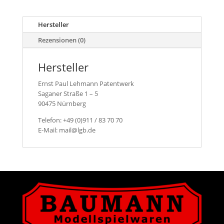
für
Lok
Hersteller
2040
Menge
Rezensionen (0)
Hersteller
Ernst Paul Lehmann Patentwerk
Saganer Straße 1 – 5
90475 Nürnberg
Telefon: +49 (0)911 / 83 70 70
E-Mail: mail@lgb.de