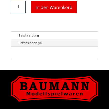
LGB
In den Warenkorb
Ersatzteil
-
Kindersicherung,
Abdeckung
für
Schornsteineinsätze
Beschreibung
von
Dampflokomotiven
Rezensionen (0)
Menge