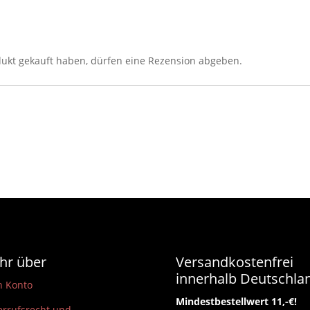
ukt gekauft haben, dürfen eine Rezension abgeben.
hr über
Versandkostenfrei
innerhalb Deutschla
n Konto
Mindestbestellwert 11,-€!
rrufsrecht und