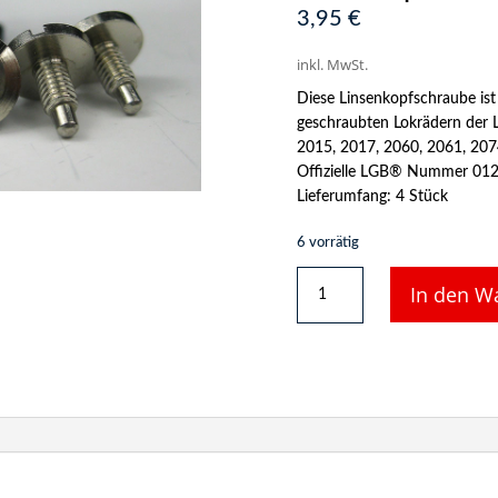
3,95
€
inkl. MwSt.
Diese Linsenkopfschraube ist
geschraubten Lokrädern der
2015, 2017, 2060, 2061, 207
Offizielle LGB® Nummer 01
Lieferumfang: 4 Stück
6 vorrätig
LGB
In den W
Ersatzteil
-
Radschrauben,
Linsenkopfschrauben
für
alte
Lokräder
Menge