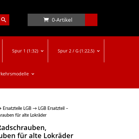
arch Button
0-Artikel
Spur 1 (1:32)
Spur 2 / G (1:22,5)
rkehrsmodelle
→
Ersatzteile LGB
→ LGB Ersatzteil –
rauben für alte Lokräder
 Radschrauben,
ben für alte Lokräder