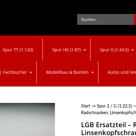
Se
Search
for:
Spur TT (1:120)
Spur H0 (1:87)
Spur 0 (1:43,5)
 | Fachbücher
Modellbau & Basteln
Autos und Ve
Start
→
Spur 2 / G (1:22,5)
Radschrauben, Linsenkopfsch
LGB Ersatzteil –
Linsenkopfschrau