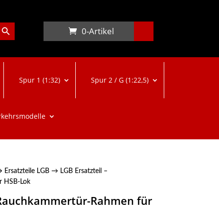
arch Button
0-Artikel
Spur 1 (1:32)
Spur 2 / G (1:22,5)
rkehrsmodelle
→
Ersatzteile LGB
→ LGB Ersatzteil –
r HSB-Lok
– Rauchkammertür-Rahmen für