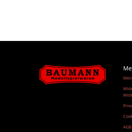
Me
Mei
Wide
Wide
Priv
Cook
AGB