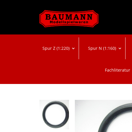
Spur Z (1:220)
Spur N (1:160)
Fachliteratur