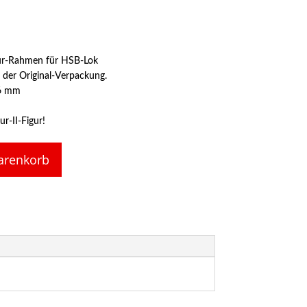
ür-Rahmen für HSB-Lok
 der Original-Verpackung.
6 mm
r-II-Figur!
arenkorb