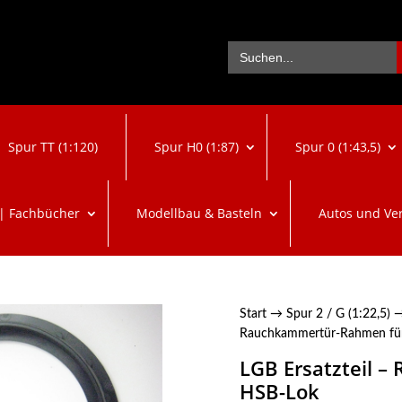
Se
Search
for:
Spur TT (1:120)
Spur H0 (1:87)
Spur 0 (1:43,5)
 | Fachbücher
Modellbau & Basteln
Autos und Ve
Start
→
Spur 2 / G (1:22,5)
Rauchkammertür-Rahmen fü
LGB Ersatzteil 
HSB-Lok