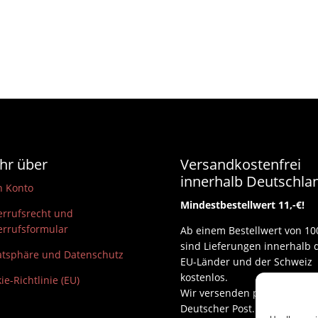
hr über
Versandkostenfrei
innerhalb Deutschla
n Konto
Mindestbestellwert 11,-€!
rrufsrecht und
rrufsformular
Ab einem Bestellwert von 10
sind Lieferungen innerhalb 
atsphäre und Datenschutz
EU-Länder und der Schweiz
kostenlos.
ie-Richtlinie (EU)
Wir versenden per DHL und
Deutscher Post.