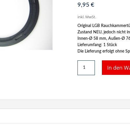
9,95
€
inkl. MwSt.
Original LGB Rauchkammert
Zustand NEU, jedoch nicht in
Innen-Ø 58 mm, Außen-Ø 7
Lieferumfang: 1 Stück
Die Lieferung erfolgt ohne Spu
LGB
In den W
Ersatzteil
-
Rauchkammertür-
Rahmen
für
HSB-
Lok
Menge