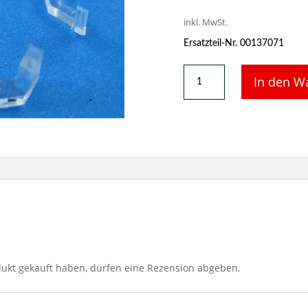
inkl. MwSt.
Ersatzteil-Nr. 00137071
BR70
In den W
Lichtleitersatz
für
Lok
7070
und
7071
Menge
ukt gekauft haben, dürfen eine Rezension abgeben.