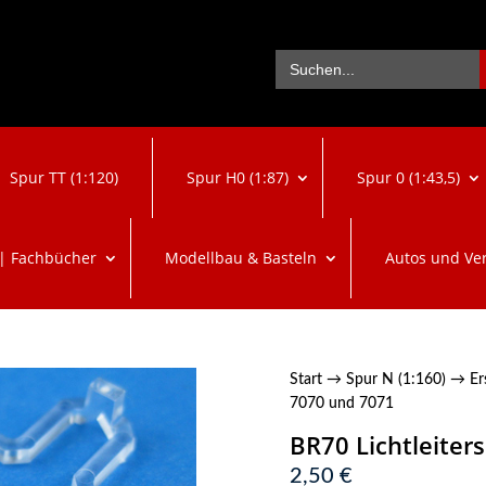
Se
Search
for:
Spur TT (1:120)
Spur H0 (1:87)
Spur 0 (1:43,5)
 | Fachbücher
Modellbau & Basteln
Autos und Ve
Start
→
Spur N (1:160)
→
Er
7070 und 7071
BR70 Lichtleiter
2,50
€