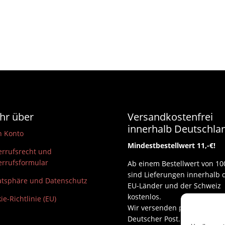
hr über
Versandkostenfrei
innerhalb Deutschla
n Konto
Mindestbestellwert 11,-€!
rrufsrecht und
rrufsformular
Ab einem Bestellwert von 10
sind Lieferungen innerhalb 
atsphäre und Datenschutz
EU-Länder und der Schweiz
kostenlos.
ie-Richtlinie (EU)
Wir versenden per DHL und
Deutscher Post.