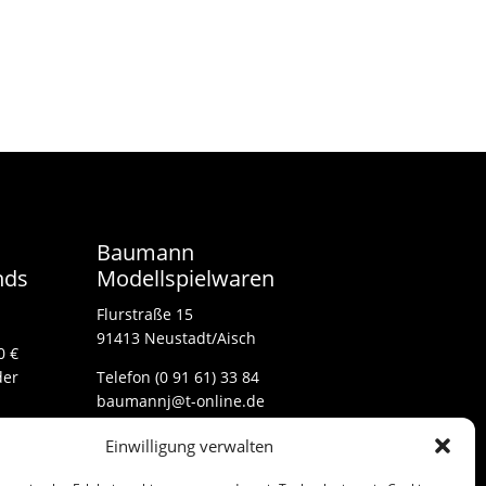
Baumann
nds
Modellspielwaren
Flurstraße 15
91413 Neustadt/Aisch
0 €
der
Telefon (0 91 61) 33 84
baumannj@t-online.de
Einwilligung verwalten
Kontakt