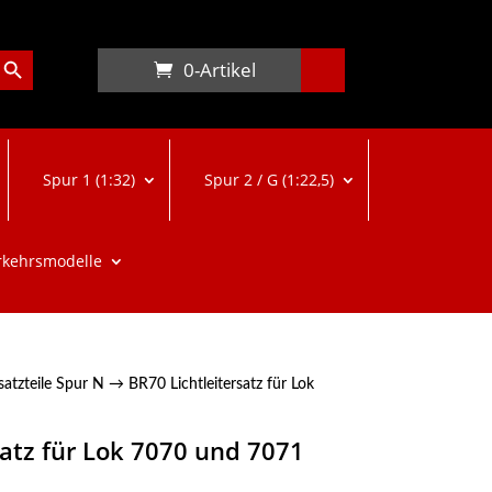
arch Button
0-Artikel
Spur 1 (1:32)
Spur 2 / G (1:22,5)
rkehrsmodelle
satzteile Spur N
→ BR70 Lichtleitersatz für Lok
satz für Lok 7070 und 7071