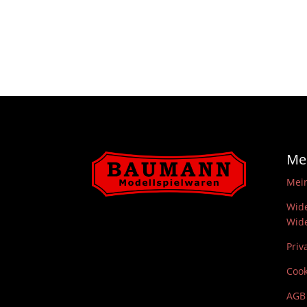
Me
Mei
Wide
Wide
Priv
Cook
AGB