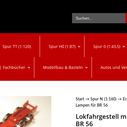
Se
Search
for:
Spur TT (1:120)
Spur H0 (1:87)
Spur 0 (1:43,5)
 | Fachbücher
Modellbau & Basteln
Autos und Ve
Start
→
Spur N (1:160)
→
Er
Lampen für BR 56
Lokfahrgestell m
BR 56