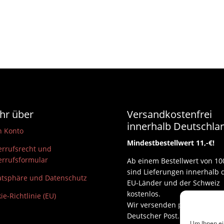
hr über
Versandkostenfrei
innerhalb Deutschla
n Konto
Mindestbestellwert 11,-€!
rrufsrecht und
rrufsformular
Ab einem Bestellwert von 10
sind Lieferungen innerhalb 
atsphäre und Datenschutz
EU-Länder und der Schweiz
kostenlos.
ie-Richtlinie (EU)
Wir versenden per DHL und
Deutscher Post.
Um Ihnen ei