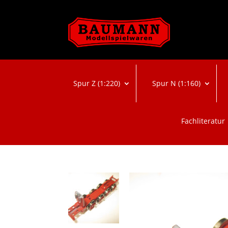
Spur Z (1:220)
Spur N (1:160)
Fachliteratur