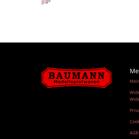
Me
Mei
Wide
Wide
Priv
Cook
AGB