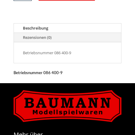
Rauchkammertür,
mit
Gewicht
für
Lok
Beschreibung
7087,
BR86
Rezensionen (0)
Menge
Betriebsnummer 086 400-9
Betriebsnummer 086 400-9
Mehr über