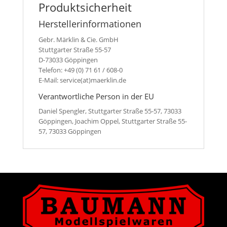
Produktsicherheit
Herstellerinformationen
Gebr. Märklin & Cie. GmbH
Stuttgarter Straße 55-57
D-73033 Göppingen
Telefon: +49 (0) 71 61 / 608-0
E-Mail: service(at)maerklin.de
Verantwortliche Person in der EU
Daniel Spengler, Stuttgarter Straße 55-57, 73033
Göppingen, Joachim Oppel, Stuttgarter Straße 55-
57, 73033 Göppingen